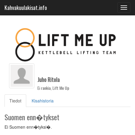
Kahvakuulakisat.info
Toggl
navig
Juho Ritola
Ei rankia, Lift Me Up
(current)
Tiedot
Kisahistoria
Suomen enn�tykset
Ei Suomen enn�tyksi�.