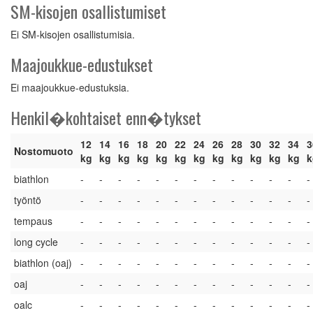
SM-kisojen osallistumiset
Ei SM-kisojen osallistumisia.
Maajoukkue-edustukset
Ei maajoukkue-edustuksia.
Henkil�kohtaiset enn�tykset
12
14
16
18
20
22
24
26
28
30
32
34
3
Nostomuoto
kg
kg
kg
kg
kg
kg
kg
kg
kg
kg
kg
kg
k
biathlon
-
-
-
-
-
-
-
-
-
-
-
-
-
työntö
-
-
-
-
-
-
-
-
-
-
-
-
-
tempaus
-
-
-
-
-
-
-
-
-
-
-
-
-
long cycle
-
-
-
-
-
-
-
-
-
-
-
-
-
biathlon (oaj)
-
-
-
-
-
-
-
-
-
-
-
-
-
oaj
-
-
-
-
-
-
-
-
-
-
-
-
-
oalc
-
-
-
-
-
-
-
-
-
-
-
-
-