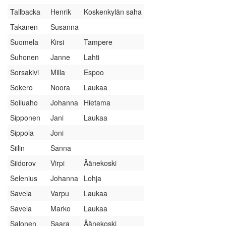
Tallbacka
Henrik
Koskenkylän saha
Takanen
Susanna
Suomela
Kirsi
Tampere
Suhonen
Janne
Lahti
Sorsakivi
Milla
Espoo
Sokero
Noora
Laukaa
Soiluaho
Johanna
Hietama
Sipponen
Jani
Laukaa
Sippola
Joni
Siilin
Sanna
Siidorov
Virpi
Äänekoski
Selenius
Johanna
Lohja
Savela
Varpu
Laukaa
Savela
Marko
Laukaa
Salonen
Saara
Äänekoski