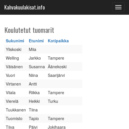
Kahvakuulakisat.info
Toggl
navig
Koulutetut tuomarit
Sukunimi
Etunimi
Kotipaikka
Yliskoski
Miia
Welling
Jarkko
Tampere
Väisänen
Susanna
Äänekoski
Vuori
Niina
Saarijärvi
Virtanen
Antti
Viiala
Riikka
Tampere
Vierelä
Heikki
Turku
Tuukkanen
Tiina
Tuomisto
Tapio
Tampere
Tiiva
Päivi
Jokihaara