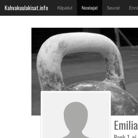
Kahvakuulakisat.info
(current)
Kilpailut
Nostajat
Seurat
Ennä
Emilia
Rank 1, ei