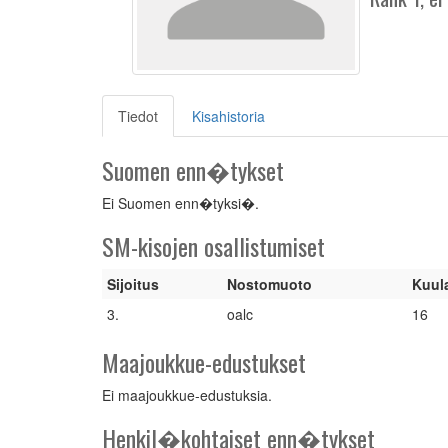
(current)
Tiedot
Kisahistoria
Suomen enn�tykset
Ei Suomen enn�tyksi�.
SM-kisojen osallistumiset
Sijoitus
Nostomuoto
Kuul
3.
oalc
16
Maajoukkue-edustukset
Ei maajoukkue-edustuksia.
Henkil�kohtaiset enn�tykset