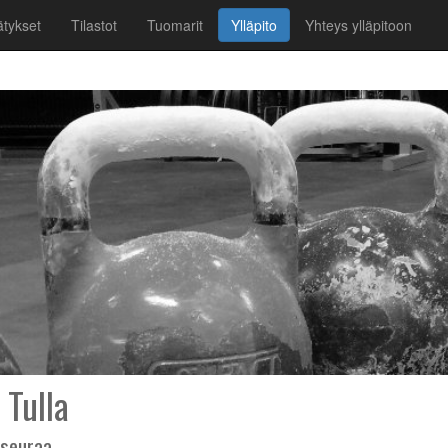
tykset
Tilastot
Tuomarit
Ylläpito
Yhteys ylläpitoon
 Tulla
 seuraa