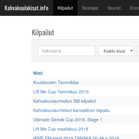
Kahvakuulakisat.info
(current)
Kilpailut
Nostajat
Seurat
Ennä
Kilpailut
Keyword
Championships
Nimi
Kuulatuulen Tammikisa
Lift Me Cup Tammikuu 2019
Kahvakuulaurheilun SM-kilpailut
Kahvakuulaurheilun kansallinen kilpailu
Ultimate Girevik Cup 2019, Stage 1
Lift Me Cup maaliskuu 2019
IKMF EM-kisat 2019 TANSKA 26-28.4.2019