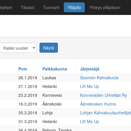
tykset
Tilastot
Tuomarit
Ylläpito
Yhteys ylläpitoon
Year
Näytä
Pvm
Paikkakunta
Järjestäjä
26.1.2019
Laukaa
Suomen Kahvakuula
27.1.2019
Helsinki
Lift Me Up
23.2.2019
Konnevesi
Konneveden Urheilijat Ry
16.3.2019
Äänekoski
Äänekosken Huima
30.3.2019
Lohja
Lohjan Kahvakuulaurheilijat
31.3.2019
Helsinki
Lift Me Up
26.4.2019
Nyborg, Tanska