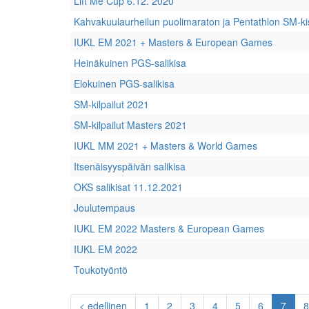
Lift Me Cup 6.12. 2020
Kahvakuulaurheilun puolimaraton ja Pentathlon SM-ki
IUKL EM 2021 + Masters & European Games
Heinäkuinen PGS-salikisa
Elokuinen PGS-salikisa
SM-kilpailut 2021
SM-kilpailut Masters 2021
IUKL MM 2021 + Masters & World Games
Itsenäisyyspäivän salikisa
OKS salikisat 11.12.2021
Joulutempaus
IUKL EM 2022 Masters & European Games
IUKL EM 2022
Toukotyöntö
(curr
< edellinen
1
2
3
4
5
6
7
8