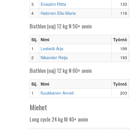
3
Evisalmi Riitta
133
4
Halonen Ella-Maria
116
Biathlon (oaj) 12 kg N 50+ avoin
Sij.
Nimi
Työntö
1
Leskelä Arja
199
2
Nikander Reija
193
Biathlon (oaj) 12 kg N 60+ avoin
Sij.
Nimi
Työntö
1
Kuukkanen Anneli
203
Miehet
Long cycle 24 kg M 40+ avoin