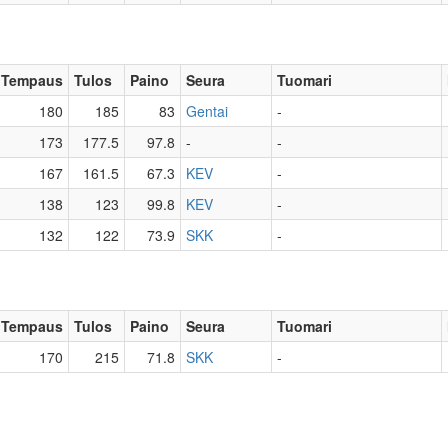
Tempaus
Tulos
Paino
Seura
Tuomari
180
185
83
Gentai
-
173
177.5
97.8
-
-
167
161.5
67.3
KEV
-
138
123
99.8
KEV
-
132
122
73.9
SKK
-
Tempaus
Tulos
Paino
Seura
Tuomari
170
215
71.8
SKK
-