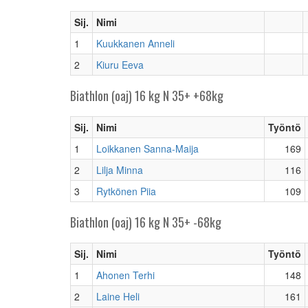
Sij.
Nimi
1
Kuukkanen Anneli
2
Kiuru Eeva
Biathlon (oaj) 16 kg N 35+ +68kg
Sij.
Nimi
Työntö
1
Loikkanen Sanna-Maija
169
2
Lilja Minna
116
3
Rytkönen Piia
109
Biathlon (oaj) 16 kg N 35+ -68kg
Sij.
Nimi
Työntö
1
Ahonen Terhi
148
2
Laine Heli
161