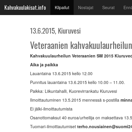
Kahvakuulakisat.info
(current)
Kilpailut
Nostajat
Seurat
Ennä
13.6.2015, Kiuruvesi
Veteraanien kahvakuulaurheilu
Kahvakuulaurheilun Veteraanien SM 2015 Kiuruved
Aika ja paikka
Lauantaina 13.6.2015 kello 12.00
Punnitus lauantaina 13.6.2015 kello 10.00 – 11.00.
Paikka: Liikuntahalli, Kuorevirrankatu Kiuruvesi
Ilmoittautuminen 13.5.2015 mennessä s-postilla
minna.
Ei jälki-ilmoittautumista
Osanottomaksut 40 euroa/urheilija on maksettava 13.5
Tuomari-ilmoittautumiset
terho.nousiainen
@
suomi24