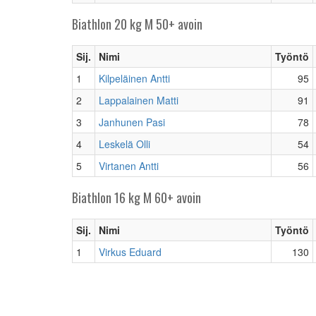
Biathlon 20 kg M 50+ avoin
Sij.
Nimi
Työntö
1
Kilpeläinen Antti
95
2
Lappalainen Matti
91
3
Janhunen Pasi
78
4
Leskelä Olli
54
5
Virtanen Antti
56
Biathlon 16 kg M 60+ avoin
Sij.
Nimi
Työntö
1
Virkus Eduard
130