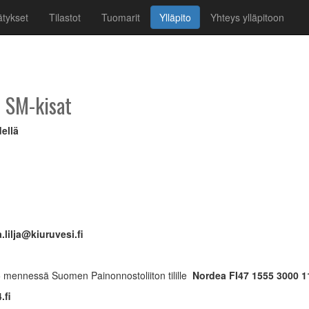
tykset
Tilastot
Tuomarit
Ylläpito
Yhteys ylläpitoon
n SM-kisat
ellä
lilja
@
kiuruvesi.fi
 mennessä Suomen Painonnostoliiton tilille
Nordea FI47 1555 3000 
.fi