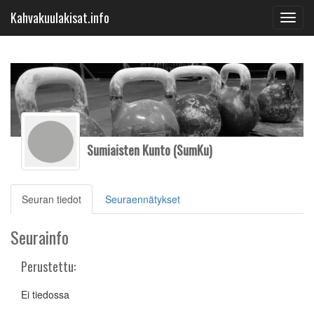
Kahvakuulakisat.info
Toggl
navig
Sumiaisten Kunto (SumKu)
(current)
Seuran tiedot
Seuraennätykset
Seurainfo
Perustettu:
Ei tiedossa