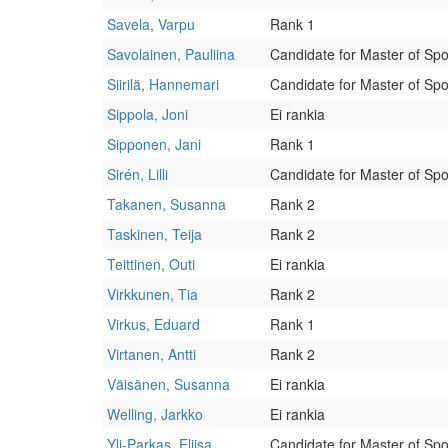
Savela, Varpu
Rank 1
Savolainen, Pauliina
Candidate for Master of Spo
Siirilä, Hannemari
Candidate for Master of Spo
Sippola, Joni
Ei rankia
Sipponen, Jani
Rank 1
Sirén, Lilli
Candidate for Master of Spo
Takanen, Susanna
Rank 2
Taskinen, Teija
Rank 2
Teittinen, Outi
Ei rankia
Virkkunen, Tia
Rank 2
Virkus, Eduard
Rank 1
Virtanen, Antti
Rank 2
Väisänen, Susanna
Ei rankia
Welling, Jarkko
Ei rankia
Yli-Parkas, Eliisa
Candidate for Master of Spo