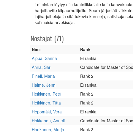
Toimintaa löytyy niin kuntoliikkujalle kuin kahvakuulau
harjoittaville kilpaurheilijoille. Seura järjestää viikkotr
lajiharjoitteluja ja sitä tukevia kursseja, salikisoja sek
kotimaisia arvokisoja.
Nostajat (71)
Nimi
Rank
Alpua, Sanna
Ei rankia
Anria, Sari
Candidate for Master of Spo
Finell, Maria
Rank 2
Halme, Jenni
Ei rankia
Heikkinen, Petri
Rank 2
Heikkinen, Titta
Rank 2
Hepomäki, Vera
Ei rankia
Hokkanen, Anneli
Candidate for Master of Spo
Honkanen, Merja
Rank 3