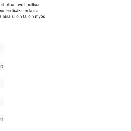
rheilua tavoitteellisesti
eenien lisäksi erilaisia
ä aina silloin tällöin myös
rt
rt