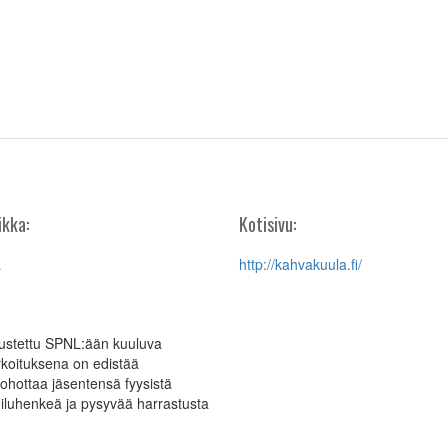
ikka:
Kotisivu:
a
http://kahvakuula.fi/
ustettu SPNL:ään kuuluva
rkoituksena on edistää
 Kohottaa jäsentensä fyysistä
eiluhenkeä ja pysyvää harrastusta