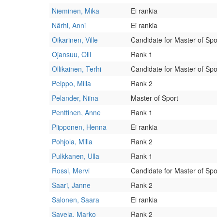
Nieminen, Mika
Ei rankia
Närhi, Anni
Ei rankia
Oikarinen, Ville
Candidate for Master of Spo
Ojansuu, Olli
Rank 1
Ollikainen, Terhi
Candidate for Master of Spo
Peippo, Milla
Rank 2
Pelander, Niina
Master of Sport
Penttinen, Anne
Rank 1
Piipponen, Henna
Ei rankia
Pohjola, Milla
Rank 2
Pulkkanen, Ulla
Rank 1
Rossi, Mervi
Candidate for Master of Spo
Saari, Janne
Rank 2
Salonen, Saara
Ei rankia
Savela, Marko
Rank 2