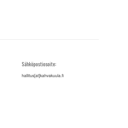
Sähköpostiosoite:
hallitus[at]kahvakuula.fi