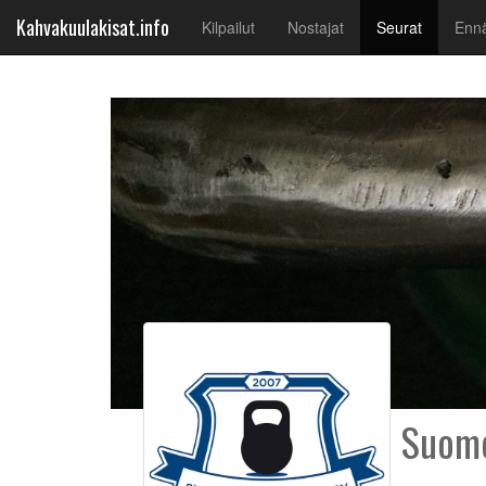
Kahvakuulakisat.info
(current)
Kilpailut
Nostajat
Seurat
Ennä
Suome