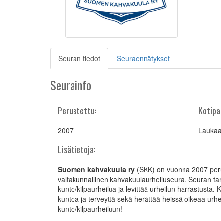
(current)
Seuran tiedot
Seuraennätykset
Seurainfo
Perustettu:
Kotipa
2007
Lauka
Lisätietoja:
Suomen kahvakuula ry
(SKK) on vuonna 2007 per
valtakunnallinen kahvakuulaurheiluseura. Seuran ta
kunto/kilpaurheilua ja levittää urheilun harrastusta.
kuntoa ja terveyttä sekä herättää heissä oikeaa urh
kunto/kilpaurheiluun!