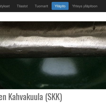
tykset
Tilastot
Tuomarit
Ylläpito
Yhteys ylläpitoon
n Kahvakuula (SKK)