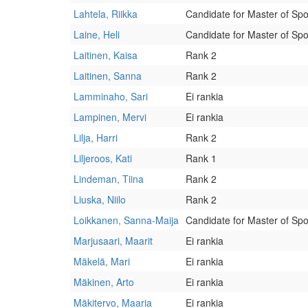
Lahtela, Riikka
Candidate for Master of Spo
Laine, Heli
Candidate for Master of Spo
Laitinen, Kaisa
Rank 2
Laitinen, Sanna
Rank 2
Lamminaho, Sari
Ei rankia
Lampinen, Mervi
Ei rankia
Lilja, Harri
Rank 2
Liljeroos, Kati
Rank 1
Lindeman, Tiina
Rank 2
Liuska, Niilo
Rank 2
Loikkanen, Sanna-Maija
Candidate for Master of Spo
Marjusaari, Maarit
Ei rankia
Mäkelä, Mari
Ei rankia
Mäkinen, Arto
Ei rankia
Mäkitervo, Maaria
Ei rankia