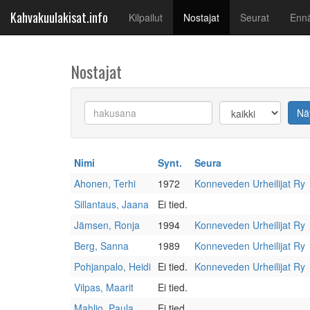
Kahvakuulakisat.info
(current)
Kilpailut
Nostajat
Seurat
Ennä
Nostajat
Keyword
Female
Nä
Nimi
Synt.
Seura
Ahonen, Terhi
1972
Konneveden Urheilijat Ry
Sillantaus, Jaana
Ei tied.
Jämsen, Ronja
1994
Konneveden Urheilijat Ry
Berg, Sanna
1989
Konneveden Urheilijat Ry
Pohjanpalo, Heidi
Ei tied.
Konneveden Urheilijat Ry
Vilpas, Maarit
Ei tied.
Mahlio, Paula
Ei tied.