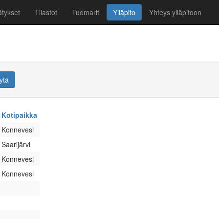
tykset
Tilastot
Tuomarit
Ylläpito
Yhteys ylläpitoon
ytä
Kotipaikka
Konnevesi
Saarijärvi
Konnevesi
Konnevesi