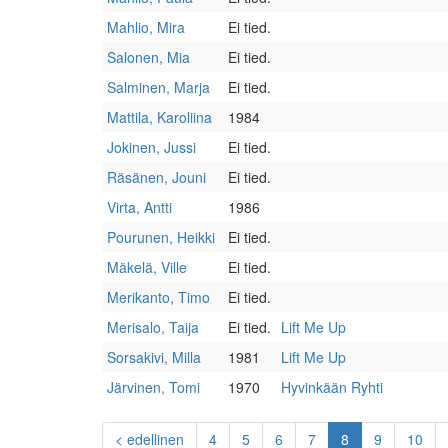
Mahlio, Mira
Ei tied.
Salonen, Mia
Ei tied.
Salminen, Marja
Ei tied.
Mattila, Karoliina
1984
Jokinen, Jussi
Ei tied.
Räsänen, Jouni
Ei tied.
Virta, Antti
1986
Pourunen, Heikki
Ei tied.
Mäkelä, Ville
Ei tied.
Merikanto, Timo
Ei tied.
Merisalo, Taija
Ei tied.
Lift Me Up
Sorsakivi, Milla
1981
Lift Me Up
Järvinen, Tomi
1970
Hyvinkään Ryhti
(current)
< edellinen
4
5
6
7
8
9
10